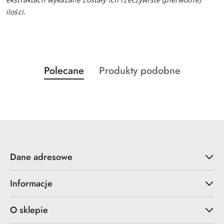
ilości.
Produkty
Produkty
Polecane
Produkty podobne
Pomiń karuzelę produktów
o
o
statusie:
statusie:
Dane adresowe
Informacje
O sklepie