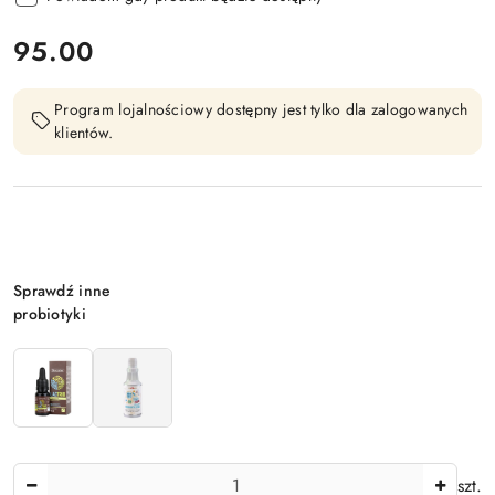
cena:
95.00
Program lojalnościowy dostępny jest tylko dla zalogowanych
klientów.
Wariant
Sprawdź inne
probiotyki
Ilość
szt.