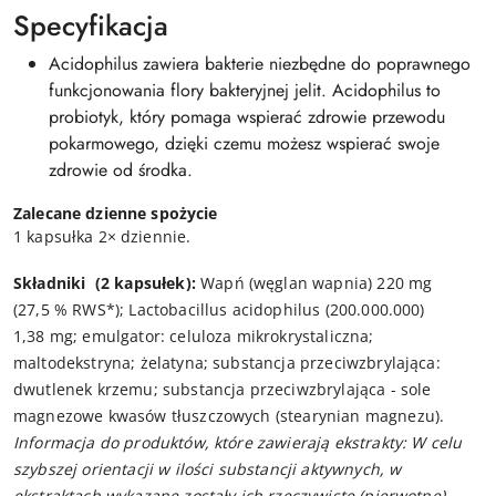
Specyfikacja
Acidophilus zawiera bakterie niezbędne do poprawnego
funkcjonowania flory bakteryjnej jelit. Acidophilus to
probiotyk, który pomaga wspierać zdrowie przewodu
pokarmowego, dzięki czemu możesz wspierać swoje
zdrowie od środka.
Zalecane dzienne spożycie
1 kapsułka 2× dziennie.
Składniki
(2 kapsułek):
Wapń (węglan wapnia) 220 mg
(27,5 % RWS*); Lactobacillus acidophilus (200.000.000)
1,38 mg; emulgator: celuloza mikrokrystaliczna;
maltodekstryna; żelatyna; substancja przeciwzbrylająca:
dwutlenek krzemu; substancja przeciwzbrylająca - sole
magnezowe kwasów tłuszczowych (stearynian magnezu).
Informacja do produktów, które zawierają ekstrakty: W celu
szybszej orientacji w ilości substancji aktywnych, w
ekstraktach wykazane zostały ich rzeczywiste (pierwotne)