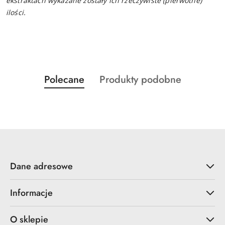
ekstraktach wykazane zostały ich rzeczywiste (pierwotne)
ilości.
Produkty
Produkty
Polecane
Produkty podobne
Pomiń karuzelę produktów
o
o
statusie:
statusie:
Dane adresowe
Informacje
O sklepie