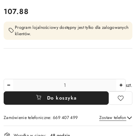
cena:
107.88
Program lojalnościowy dostępny jest tylko dla zalogowanych
klientów.
Ilość
szt.
Do koszyka
Zamówienie telefoniczne: 669 407 499
Zostaw telefon
Dostępność
Wysyłka w ciągu:
48 godzin