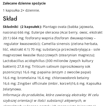
Zalecane dzienne spożycie
1 kapsułka 2× dziennie.
Skład
Składniki
(2 kapsułek):
Plantago ovata (babka jajowata,
nasiona) 666 mg; Euterpe oleracea (Acai berry, owoc, ekstrakt
20:1) 664 mg; fosforany wapnia (fosforan dwuwapniowy –
regulator kwasowości); Camellia sinensis (zielona herbata,
liść, ekstrakt 4:1) 70 mg; substancja przeciwzbrylająca - sole
magnezowe kwasów tłuszczowych (stearynian magnezu);
Lactobacillus acidophillus (300 milionów żywych kultury
bakterii) 27,8 mg; Triticum sativum (sproszkowany sok
pszeniczny) 16,6 mg; papaina (enzym z owoców papai)
16,6 mg; bromelaina 16,6 mg; chlorowodorek betainy
16,6 mg; Zingiber officinale (imbir, korzeń)16,6 mg. Kapsułka
żelatynowa.
Informacja do produktów, które zawierają ekstrakty: W celu
szybszej orientacji w ilości substancji aktywnych, w