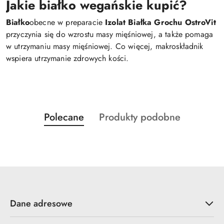
Jakie białko wegańskie kupić?
Białko
obecne w preparacie
Izolat Białka Grochu OstroVit
przyczynia się do wzrostu masy mięśniowej, a także pomaga
w utrzymaniu masy mięśniowej. Co więcej, makroskładnik
wspiera utrzymanie zdrowych kości.
Produkty
Produkty
Polecane
Produkty podobne
Pomiń karuzelę produktów
o
o
statusie:
statusie:
Dane adresowe