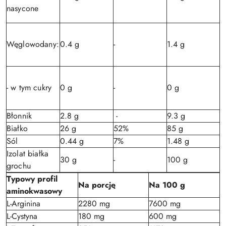
nasycone
Węglowodany:
0.4 g
-
1.4 g
- w tym cukry
0 g
-
0 g
Błonnik
2.8 g
-
9.3 g
Białko
26 g
52%
85 g
Sól
0.44 g
7%
1.48 g
Izolat białka
30 g
-
100 g
grochu
Typowy profil
Na porcję
Na 100 g
aminokwasowy
L-Arginina
2280 mg
7600 mg
L-Cystyna
180 mg
600 mg