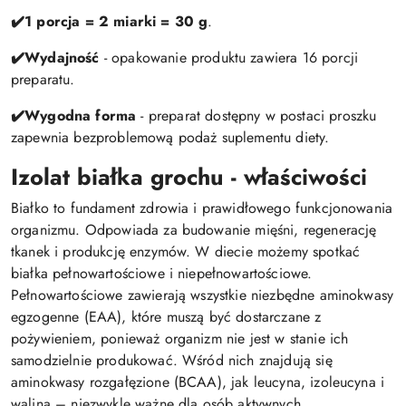
✔️
1 porcja = 2 miarki = 30 g
.
✔️
Wydajność
- opakowanie produktu zawiera 16 porcji
preparatu.
✔️
Wygodna forma
- preparat dostępny w postaci proszku
zapewnia bezproblemową podaż suplementu diety.
Izolat białka grochu - właściwości
Białko to fundament zdrowia i prawidłowego funkcjonowania
organizmu. Odpowiada za budowanie mięśni, regenerację
tkanek i produkcję enzymów. W diecie możemy spotkać
białka pełnowartościowe i niepełnowartościowe.
Pełnowartościowe zawierają wszystkie niezbędne aminokwasy
egzogenne (EAA), które muszą być dostarczane z
pożywieniem, ponieważ organizm nie jest w stanie ich
samodzielnie produkować. Wśród nich znajdują się
aminokwasy rozgałęzione (BCAA), jak leucyna, izoleucyna i
walina – niezwykle ważne dla osób aktywnych.