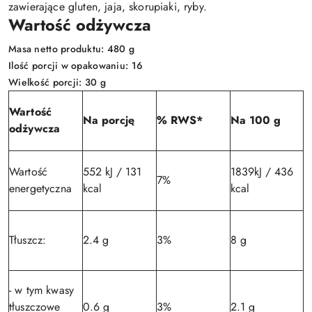
zawierające gluten, jaja, skorupiaki, ryby.
Wartość odżywcza
Masa netto produktu: 480 g
Ilość porcji w opakowaniu: 16
Wielkość porcji: 30 g
Wartość
Na porcję
% RWS*
Na 100 g
odżywcza
Wartość
552 kJ / 131
1839kJ / 436
7%
energetyczna
kcal
kcal
Tłuszcz:
2.4 g
3%
8 g
- w tym kwasy
tłuszczowe
0.6 g
3%
2.1 g