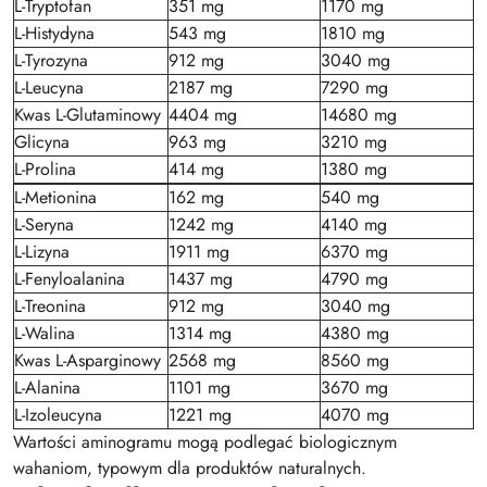
L-Tryptofan
351 mg
1170 mg
L-Histydyna
543 mg
1810 mg
L-Tyrozyna
912 mg
3040 mg
L-Leucyna
2187 mg
7290 mg
Kwas L-Glutaminowy
4404 mg
14680 mg
Glicyna
963 mg
3210 mg
L-Prolina
414 mg
1380 mg
L-Metionina
162 mg
540 mg
L-Seryna
1242 mg
4140 mg
L-Lizyna
1911 mg
6370 mg
L-Fenyloalanina
1437 mg
4790 mg
L-Treonina
912 mg
3040 mg
L-Walina
1314 mg
4380 mg
Kwas L-Asparginowy
2568 mg
8560 mg
L-Alanina
1101 mg
3670 mg
L-Izoleucyna
1221 mg
4070 mg
Wartości aminogramu mogą podlegać biologicznym
wahaniom, typowym dla produktów naturalnych.