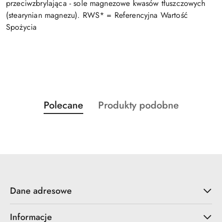
przeciwzbrylająca - sole magnezowe kwasów tłuszczowych
(stearynian magnezu). RWS* = Referencyjna Wartość
Spożycia
Produkty
Produkty
Polecane
Produkty podobne
Pomiń karuzelę produktów
o
o
statusie:
statusie:
Dane adresowe
Informacje