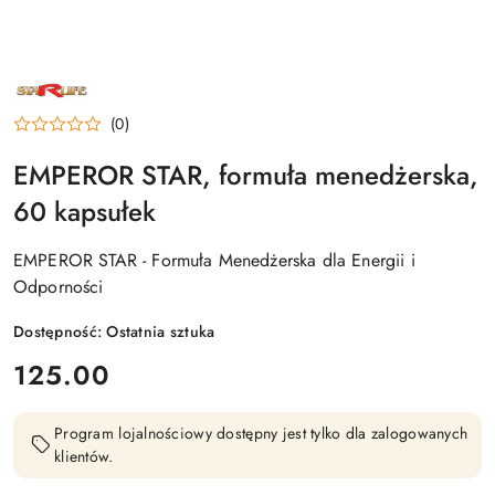
NAZWA
PRODUCENTA:
STARLIFE
(0)
EMPEROR STAR, formuła menedżerska,
60 kapsułek
EMPEROR STAR - Formuła Menedżerska dla Energii i
Odporności
Dostępność:
Ostatnia sztuka
cena:
125.00
Program lojalnościowy dostępny jest tylko dla zalogowanych
klientów.