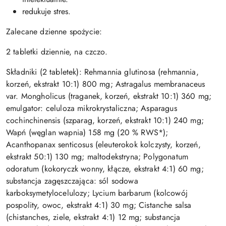
redukuje stres.
Zalecane dzienne spożycie:
2 tabletki dziennie, na czczo.
Składniki (2 tabletek): Rehmannia glutinosa (rehmannia,
korzeń, ekstrakt 10:1) 800 mg; Astragalus membranaceus
var. Mongholicus (traganek, korzeń, ekstrakt 10:1) 360 mg;
emulgator: celuloza mikrokrystaliczna; Asparagus
cochinchinensis (szparag, korzeń, ekstrakt 10:1) 240 mg;
Wapń (węglan wapnia) 158 mg (20 % RWS*);
Acanthopanax senticosus (eleuterokok kolczysty, korzeń,
ekstrakt 50:1) 130 mg; maltodekstryna; Polygonatum
odoratum (kokoryczk wonny, kłącze, ekstrakt 4:1) 60 mg;
substancja zagęszczająca: sól sodowa
karboksymetylocelulozy; Lycium barbarum (kolcowój
pospolity, owoc, ekstrakt 4:1) 30 mg; Cistanche salsa
(chistanches, ziele, ekstrakt 4:1) 12 mg; substancja